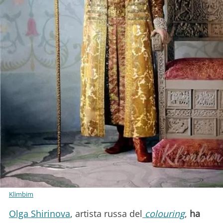
Klimbim
Olga Shirinova
, artista russa del
colouring
,
ha