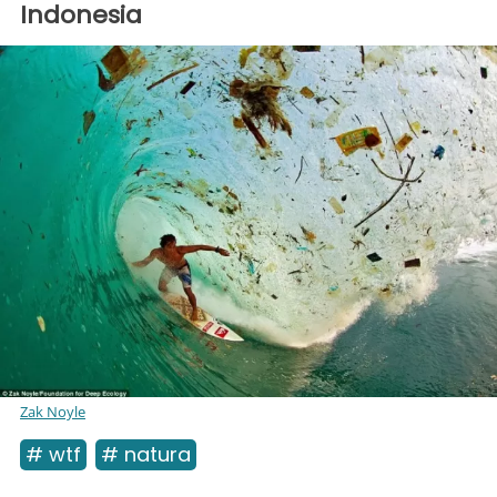
Indonesia
Zak Noyle
# wtf
# natura