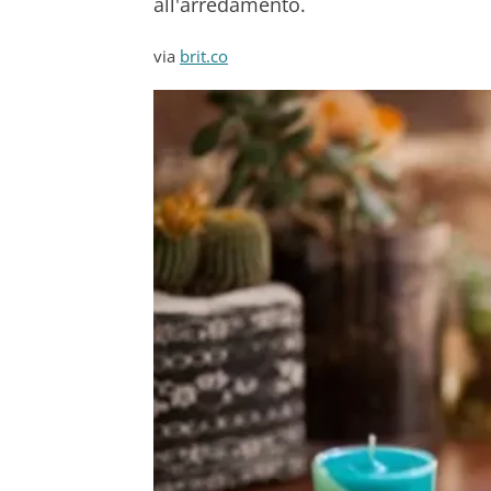
all'arredamento.
via
brit.co