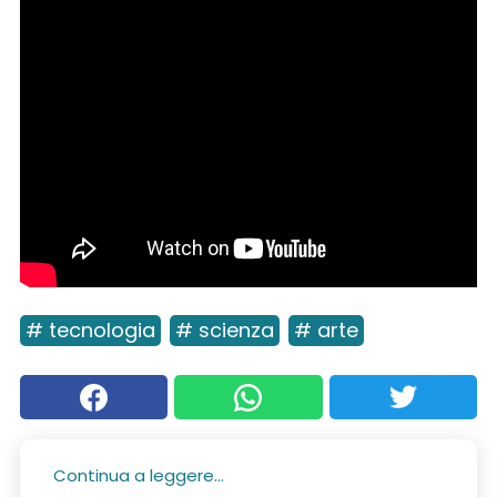
# tecnologia
# scienza
# arte
Continua a leggere...