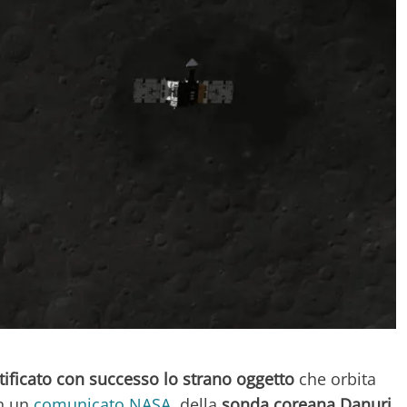
tificato con successo lo strano oggetto
che orbita
in un
comunicato NASA
, della
sonda coreana Danuri
.