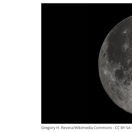
Gregory H. Revera/Wikimedia Commons - CC BY-SA 