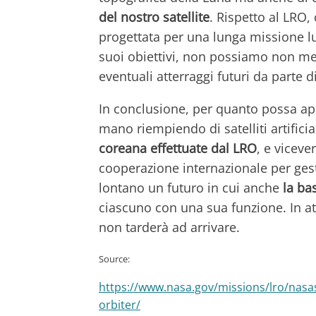
del nostro satellite
. Rispetto al LRO
progettata per una lunga missione lun
suoi obiettivi, non possiamo non men
eventuali atterraggi futuri da parte d
In conclusione, per quanto possa app
mano riempiendo di satelliti artifici
coreana effettuate dal LRO
, e viceve
cooperazione internazionale per gestir
lontano un futuro in cui anche
la ba
ciascuno con una sua funzione. In at
non tarderà ad arrivare.
Source:
https://www.nasa.gov/missions/lro/nasas
orbiter/