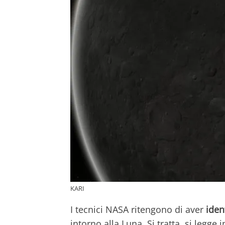
KARI
I tecnici NASA ritengono di aver
iden
intorno alla Luna. Si tratta, si legge 