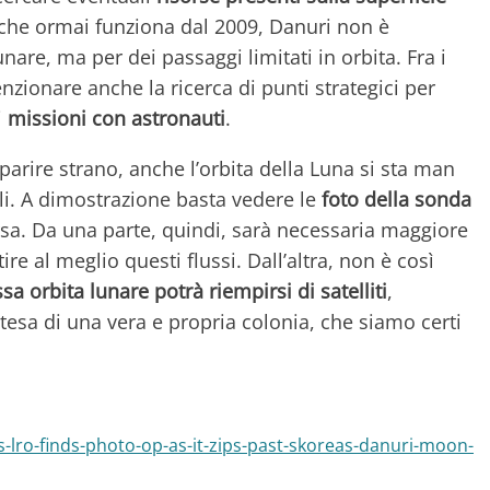
, che ormai funziona dal 2009, Danuri non è
are, ma per dei passaggi limitati in orbita. Fra i
zionare anche la ricerca di punti strategici per
i
missioni con astronauti
.
arire strano, anche l’orbita della Luna si sta man
ali. A dimostrazione basta vedere le
foto della sonda
rsa. Da una parte, quindi, sarà necessaria maggiore
e al meglio questi flussi. Dall’altra, non è così
ssa orbita lunare potrà riempirsi di satelliti
,
tesa di una vera e propria colonia, che siamo certi
-lro-finds-photo-op-as-it-zips-past-skoreas-danuri-moon-