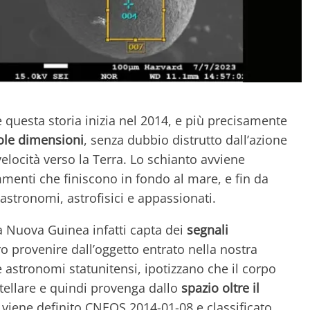
questa storia inizia nel 2014, e più precisamente
cole dimensioni
, senza dubbio distrutto dall’azione
velocità verso la Terra. Lo schianto avviene
mmenti che finiscono in fondo al mare, e fin da
i astronomi, astrofisici e appassionati.
 Nuova Guinea infatti capta dei
segnali
o provenire dall’oggetto entrato nella nostra
 astronomi statunitensi, ipotizzano che il corpo
tellare e quindi provenga dallo
spazio oltre il
o viene definito CNEOS 2014-01-08 e classificato