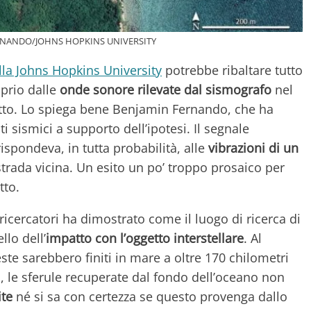
NANDO/JOHNS HOPKINS UNIVERSITY
lla Johns Hopkins University
potrebbe ribaltare tutto
oprio dalle
onde sonore rilevate dal sismografo
nel
tto. Lo spiega bene Benjamin Fernando, che ha
ti sismici a supporto dell’ipotesi. Il segnale
spondeva, in tutta probabilità, alle
vibrazioni di un
rada vicina. Un esito un po’ troppo prosaico per
tto.
i ricercatori ha dimostrato come il luogo di ricerca di
lo dell’
impatto con l’oggetto interstellare
. Al
ste sarebbero finiti in mare a oltre 170 chilometri
, le sferule recuperate dal fondo dell’oceano non
ite
né si sa con certezza se questo provenga dallo