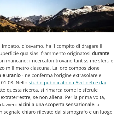
 impatto, dicevamo, ha il compito di dragare il
superficie qualsiasi frammento originatosi
durante
non mancano: i ricercatori trovano tantissime sferule
zzo millimetro ciascuna. La loro composizione
io e uranio
- ne conferma l’origine extrasolare e
-01-08. Nello
studio pubblicato da Avi Loeb e dai
to questa ricerca, si rimarca come le sferule
xtraterrestre, se non aliena. Per la prima volta,
o davvero
vicini a una scoperta sensazionale
: a
un segnale chiaro rilevato dal sismografo e un luogo