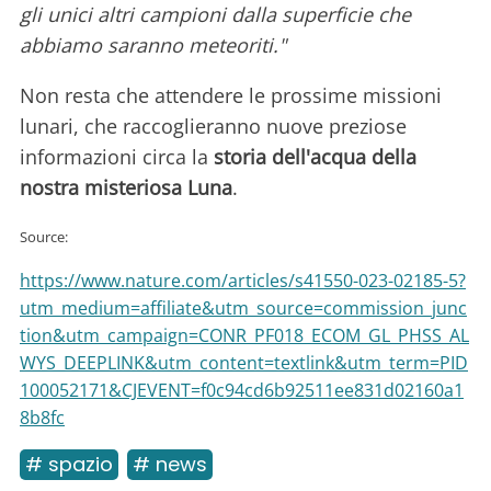
gli unici altri campioni dalla superficie che
abbiamo saranno meteoriti."
Non resta che attendere le prossime missioni
lunari, che raccoglieranno nuove preziose
informazioni circa la
storia dell'acqua della
nostra misteriosa Luna
.
Source:
https://www.nature.com/articles/s41550-023-02185-5?
utm_medium=affiliate&utm_source=commission_junc
tion&utm_campaign=CONR_PF018_ECOM_GL_PHSS_AL
WYS_DEEPLINK&utm_content=textlink&utm_term=PID
100052171&CJEVENT=f0c94cd6b92511ee831d02160a1
8b8fc
# spazio
# news