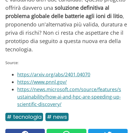
offrirà davvero una
soluzione definitiva al
problema globale delle batterie agli ioni di litio
,
proponendo un'alternativa più valida, duratura e
priva di rischi? Non ci resta che aspettare che il
prototipo dia seguito a questa nuova era della
tecnologia.
Source:
https://arxiv.org/abs/2401.04070
https://www.pnnl.gov/
https://news.microsoft.com/source/features/s
ustainability/how-ai-and-hpc-are-speeding-up-
scientific-discovery/
# tecnologia
# news