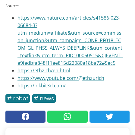
Source:
https://www.nature.com/articles/s41586-023-
06684-3?
utm_medium=affiliate&utm_source=commissi
on_junction&utm_campaign=CONR_PF018_EC
OM_GL_PHSS_ALWYS_DEEPLINK&utm_content
=textlink&utm_term=PID100060515&CJEVENT=
e9fedbfa848f11ee815d22080a18ba72#Sec5
https://ethz.ch/en.html
https://www.youtube.com/@ethzurich
https://inkbit3d.com/
# robot
# news