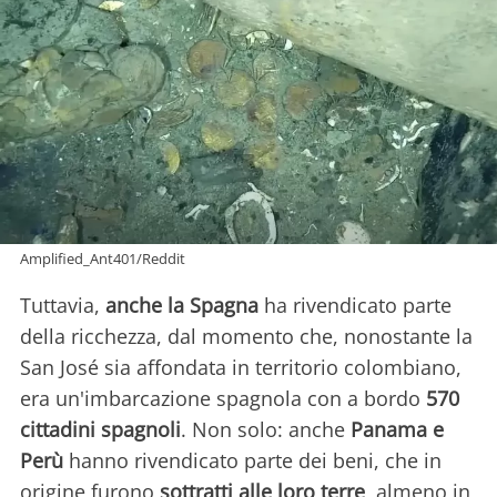
Amplified_Ant401/Reddit
Tuttavia,
anche la Spagna
ha rivendicato parte
della ricchezza, dal momento che, nonostante la
San José sia affondata in territorio colombiano,
era un'imbarcazione spagnola con a bordo
570
cittadini spagnoli
. Non solo: anche
Panama e
Perù
hanno rivendicato parte dei beni, che in
origine furono
sottratti alle loro terre
, almeno in