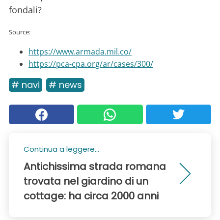
fondali?
Source:
https://www.armada.mil.co/
https://pca-cpa.org/ar/cases/300/
# navi
# news
Continua a leggere...
Antichissima strada romana
trovata nel giardino di un
cottage: ha circa 2000 anni