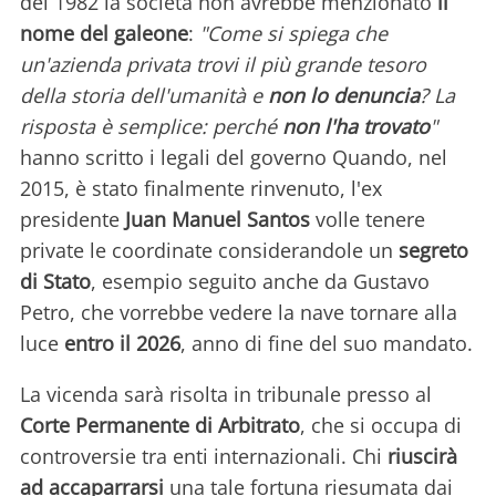
del 1982 la società non avrebbe menzionato
il
nome del galeone
:
"Come si spiega che
un'azienda privata trovi il più grande tesoro
della storia dell'umanità e
non lo denuncia
? La
risposta è semplice: perché
non l'ha trovato
"
hanno scritto i legali del governo Quando, nel
2015, è stato finalmente rinvenuto, l'ex
presidente
Juan Manuel Santos
volle tenere
private le coordinate considerandole un
segreto
di Stato
, esempio seguito anche da Gustavo
Petro, che vorrebbe vedere la nave tornare alla
luce
entro il 2026
, anno di fine del suo mandato.
La vicenda sarà risolta in tribunale presso al
Corte Permanente di Arbitrato
, che si occupa di
controversie tra enti internazionali. Chi
riuscirà
ad accaparrarsi
una tale fortuna riesumata dai