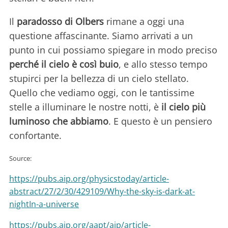
Il
paradosso di Olbers
rimane a oggi una
questione affascinante. Siamo arrivati a un
punto in cui possiamo spiegare in modo preciso
perché il cielo è così buio
, e allo stesso tempo
stupirci per la bellezza di un cielo stellato.
Quello che vediamo oggi, con le tantissime
stelle a illuminare le nostre notti, è
il cielo più
luminoso che abbiamo
. E questo è un pensiero
confortante.
Source:
https://pubs.aip.org/physicstoday/article-
abstract/27/2/30/429109/Why-the-sky-is-dark-at-
nightIn-a-universe
https://pubs.aip.org/aapt/ajp/article-