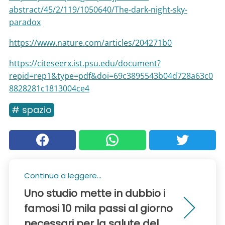
abstract/45/2/119/1050640/The-dark-night-sky-
paradox
https://www.nature.com/articles/204271b0
https://citeseerx.ist.psu.edu/document?
repid=rep1&type=pdf&doi=69c3895543b04d728a63c0
8828281c1813004ce4
# spazio
Continua a leggere...
Uno studio mette in dubbio i
famosi 10 mila passi al giorno
necessari per la salute del