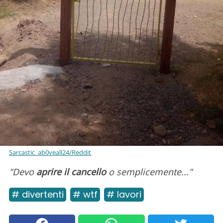
Sarcastic_ab0veall24/Reddit
"Devo
aprire il cancello
o semplicemente..."
# divertenti
# wtf
# lavori