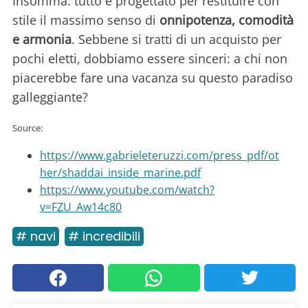
Insomma: tutto è progettato per restituire con
stile il massimo senso di
onnipotenza, comodità
e armonia
. Sebbene si tratti di un acquisto per
pochi eletti, dobbiamo essere sinceri: a chi non
piacerebbe fare una vacanza su questo paradiso
galleggiante?
Source:
https://www.gabrieleteruzzi.com/press_pdf/ot
her/shaddai_inside_marine.pdf
https://www.youtube.com/watch?
v=FZU_Aw14c80
# navi
# incredibili