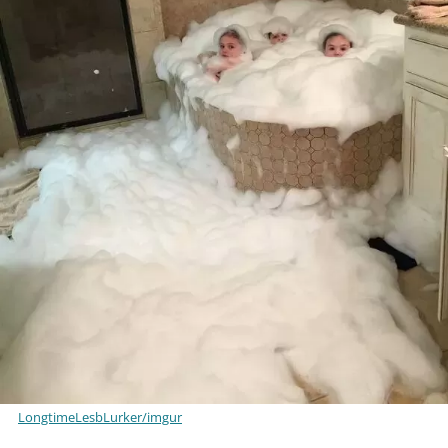
LongtimeLesbLurker/imgur