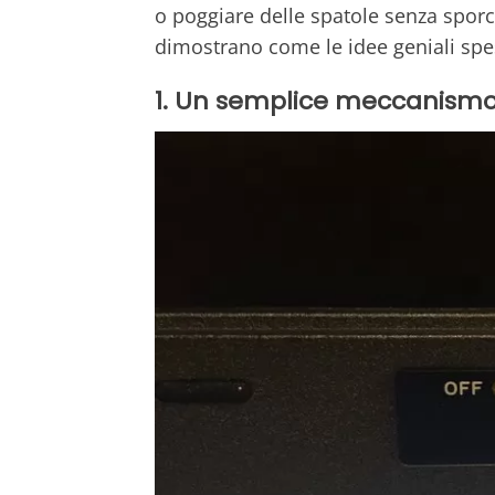
o poggiare delle spatole senza sporca
dimostrano come le idee geniali spe
1. Un semplice meccanismo