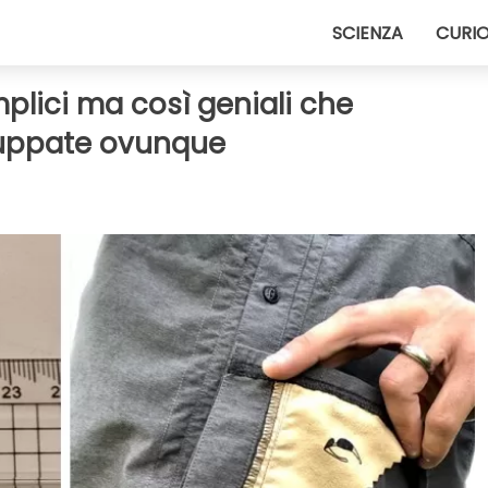
SCIENZA
CURIO
mplici ma così geniali che
luppate ovunque