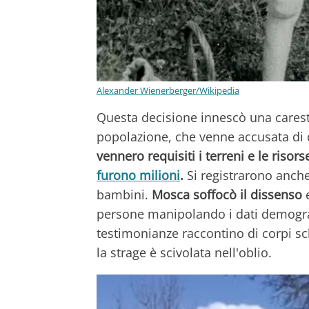
Alexander Wienerberger/Wikipedia
Questa decisione innescò una caresti
popolazione, che venne accusata di co
vennero requisiti i terreni e le risors
furono milioni
.
Si registrarono anche
bambini.
Mosca soffocò il dissenso
e
persone manipolando i dati demograf
testimonianze raccontino di corpi sche
la strage è scivolata nell'oblio.