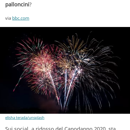
palloncini
?
via
bbc.com
elisha terada/unsplash
Sui social, a ridosso del Capodanno 2020, sta