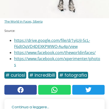
The World in Faces, Siberia
Source:
https://drive.google.com/file/d/1yiUjI-5cL-
F6dtQqVD4DEXKPWWO-Au4p/view
https://www.facebook.com/theworldinfaces/
https://www.facebook.com/xperimenter/photo
s
# curiosi
# incredibili
# fotografia
Continua a leggere...