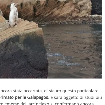
cora stata accertata, di sicuro questo particolare
primato per le Galapagos
, e sarà oggetto di studi più
terre emerse dell'arcipelago si confermano ancora