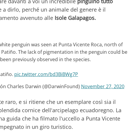
vare davanti a voi un incredibile
pinguino tutto
e a dirlo, perché un animale del genere è il
tamento avvenuto alle
Isole Galapagos.
hite penguin was seen at Punta Vicente Roca, north of
y Patiño. The lack of pigmentation in the penguin could be
 been previously observed in the species.
Patiño.
pic.twitter.com/bd3BiBWg7P
ión Charles Darwin (@DarwinFound)
November 27, 2020
 raro, e si ritiene che un esemplare così sia il
plendida cornice dell'arcipelago ecuadoregno. La
na guida che ha filmato l'uccello a Punta Vicente
mpegnato in un giro turistico.