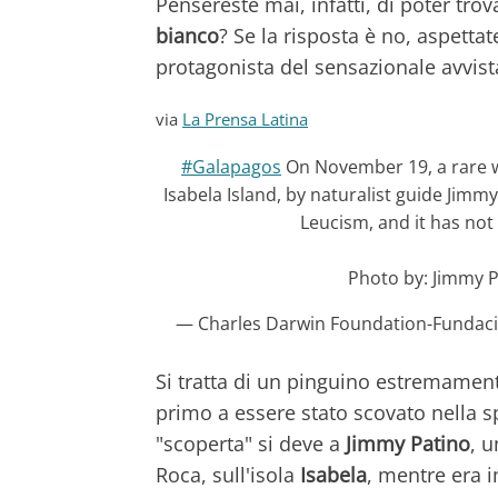
Pensereste mai, infatti, di poter tro
bianco
? Se la risposta è no, aspettat
protagonista del sensazionale avvis
via
La Prensa Latina
#Galapagos
On November 19, a rare w
Isabela Island, by naturalist guide Jimm
Leucism, and it has not
Photo by: Jimmy 
— Charles Darwin Foundation-Fundac
Si tratta di un pinguino estremamente
primo a essere stato scovato nella s
"scoperta" si deve a
Jimmy Patino
, u
Roca, sull'isola
Isabela
, mentre era i