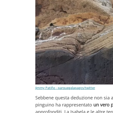
Jimmy Patiño - parquegalapagos/twitter
Sebbene questa deduzione non sia an
pinguino ha rappresentato
un vero 
approfonditi. La Isabela e le altre 