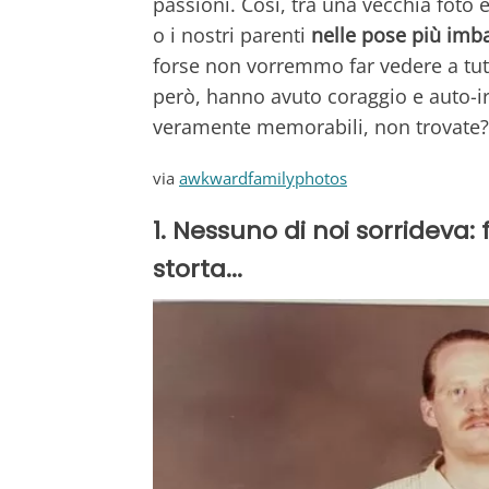
passioni. Così, tra una vecchia foto e
o i nostri parenti
nelle pose più imba
forse non vorremmo far vedere a tutt
però, hanno avuto coraggio e auto-ir
veramente memorabili, non trovate?
via
awkwardfamilyphotos
1. Nessuno di noi sorrideva
storta...