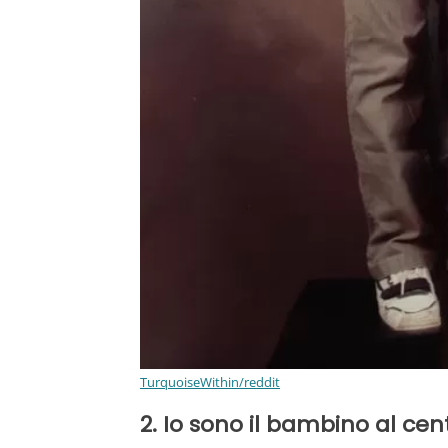
TurquoiseWithin/reddit
2. Io sono il bambino al cent