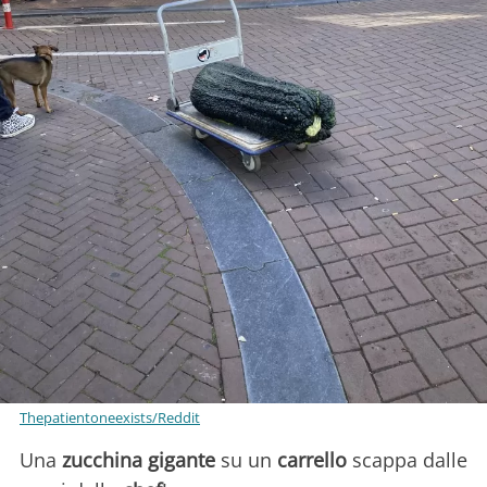
Thepatientoneexists/Reddit
Una
zucchina gigante
su un
carrello
scappa dalle