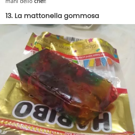
mani dello
chef
!
13. La mattonella gommosa