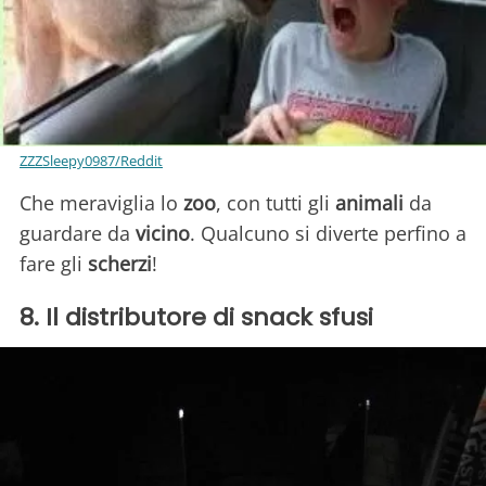
ZZZSleepy0987/Reddit
Che meraviglia lo
zoo
, con tutti gli
animali
da
guardare da
vicino
. Qualcuno si diverte perfino a
fare gli
scherzi
!
8. Il distributore di snack sfusi