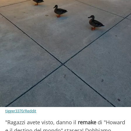
tigger3370/Reddit
"Ragazzi avete visto, danno il
remake
di "Howard
e il destino del mondo" stasera! Dobbiamo