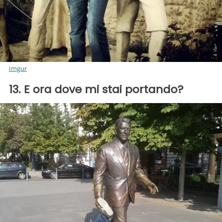
Imgur
13. E ora dove mi stai portando?