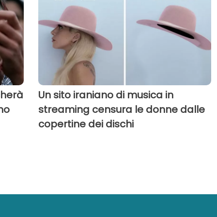
cherà
Un sito iraniano di musica in
ono
streaming censura le donne dalle
copertine dei dischi