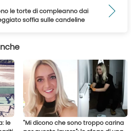
ono le torte di compleanno dai
eggiato soffia sulle candeline
anche
: le
"Mi dicono che sono troppo carina