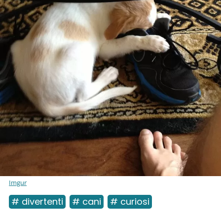
Imgur
# divertenti
# cani
# curiosi