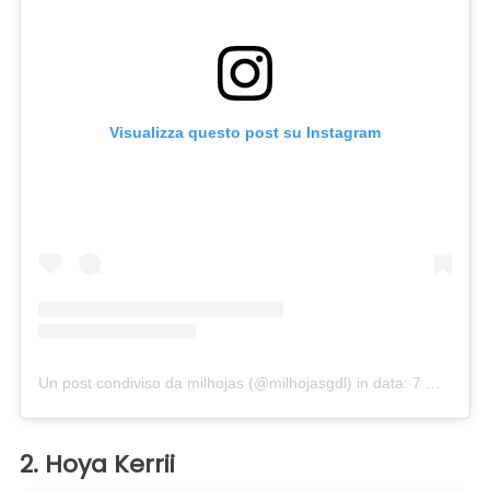
Visualizza questo post su Instagram
Un post condiviso da milhojas (@milhojasgdl)
in data:
7 Gen 2020 alle ore 6:13 PST
2. Hoya Kerrii