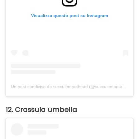
Visualizza questo post su Instagram
Un post condiviso da succulentpothead (@succulentpothead)
in 
12. Crassula umbella