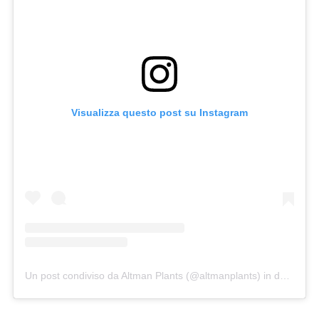
Visualizza questo post su Instagram
Un post condiviso da Altman Plants (@altmanplants)
in data:
25 A