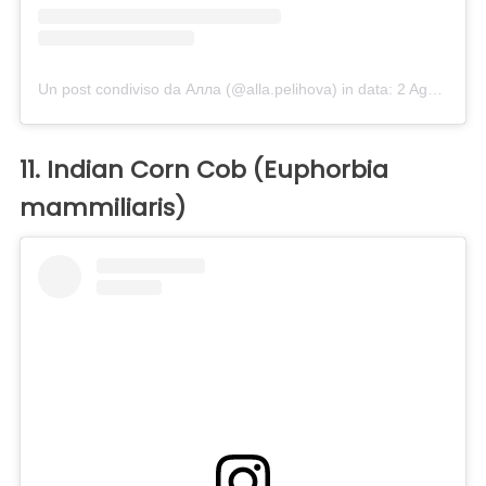
Un post condiviso da Алла (@alla.pelihova)
in data:
2 Ago 2018 alle ore 3:51 PDT
11. Indian Corn Cob (Euphorbia
mammiliaris)