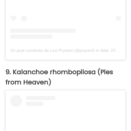
Un post condiviso da Luiz Pryzant (@pryzant)
in data:
23 Mag 2019 alle ore 7:27 PDT
9. Kalanchoe rhombopilosa (Pies
from Heaven)