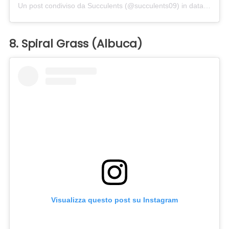
Un post condiviso da Succulents (@succulents09)
in data:
8 Apr 
8. Spiral Grass (Albuca)
Visualizza questo post su Instagram