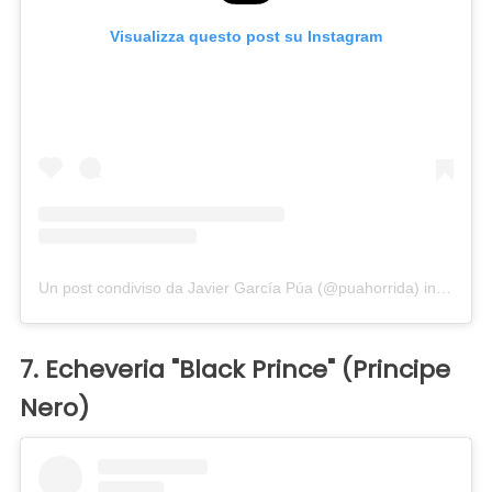
Visualizza questo post su Instagram
Un post condiviso da Javier García Púa (@puahorrida)
in data:
2
7. Echeveria "Black Prince" (Principe
Nero)