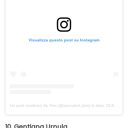
Visualizza questo post su Instagram
Un post condiviso da Yinn (@succulent.yinn)
in data:
23 Ago 2019 alle ore 9:23 PDT
10. Gentiana Urnula