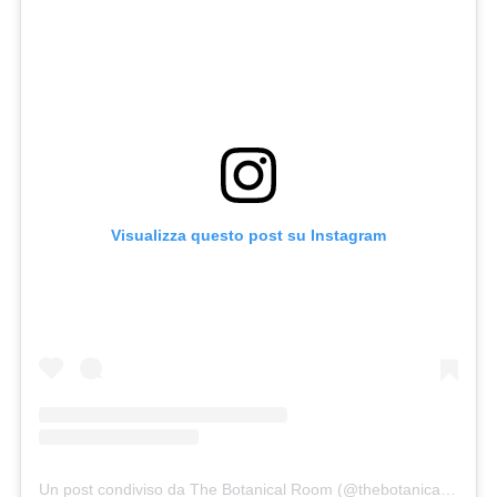
Visualizza questo post su Instagram
Un post condiviso da The Botanical Room (@thebotanicalroom)
i