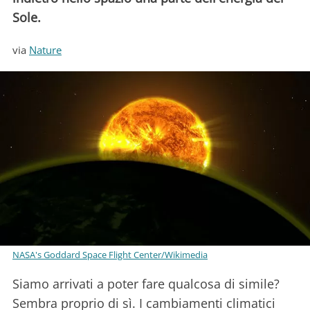
Sole.
via
Nature
NASA's Goddard Space Flight Center/Wikimedia
Siamo arrivati a poter fare qualcosa di simile?
Sembra proprio di sì. I cambiamenti climatici