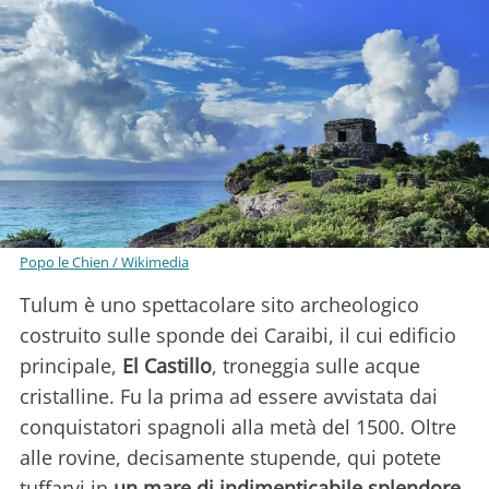
Popo le Chien / Wikimedia
Tulum è uno spettacolare sito archeologico
costruito sulle sponde dei Caraibi, il cui edificio
principale,
El Castillo
, troneggia sulle acque
cristalline. Fu la prima ad essere avvistata dai
conquistatori spagnoli alla metà del 1500. Oltre
alle rovine, decisamente stupende, qui potete
tuffarvi in
un mare di indimenticabile splendore
.