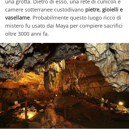
una grotta. Dietro di esso, una rete di cunicoli e
camere sotterranee custodivano
pietre, gioielli e
vasellame
. Probabilmente questo luogo ricco di
mistero fu usato dai Maya per compiere sacrifici
oltre 3000 anni fa.