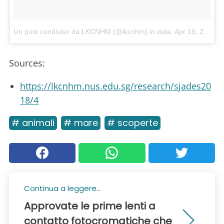
Un post condiviso da LKCNHM (@lkcnhm)
in data:
Apr 18, 2018 at 10:59 PDT
Sources:
https://lkcnhm.nus.edu.sg/research/sjades20
18/4
# animali
# mare
# scoperte
Continua a leggere...
Approvate le prime lenti a
contatto fotocromatiche che