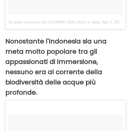
Un post condiviso da LKCNHM (@lkcnhm)
in data:
Apr 2, 2018 at 3:36 PDT
Nonostante l'Indonesia sia una
meta molto popolare tra gli
appassionati di immersione,
nessuno era al corrente della
biodiversità delle acque più
profonde.