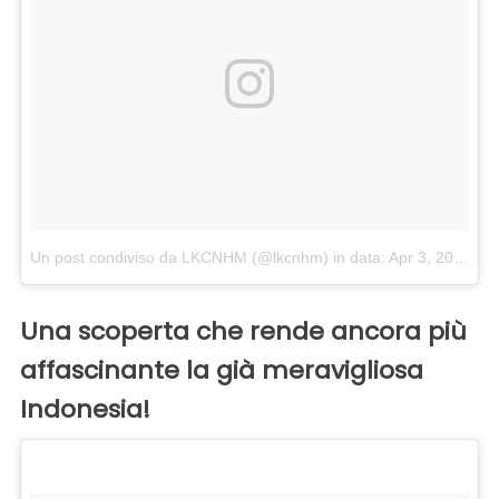
Un post condiviso da LKCNHM (@lkcnhm)
in data:
Apr 3, 2018 at 2:33 PDT
Una scoperta che rende ancora più
affascinante la già meravigliosa
Indonesia!