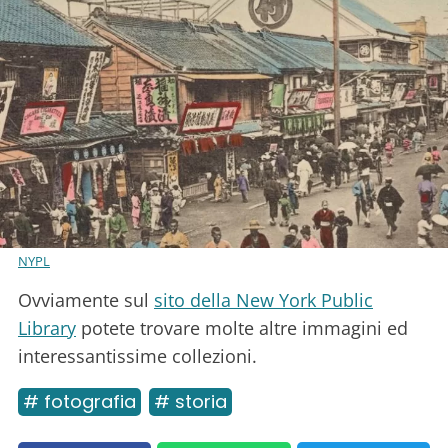
NYPL
Ovviamente sul
sito della New York Public
Library
potete trovare molte altre immagini ed
interessantissime collezioni.
# fotografia
# storia