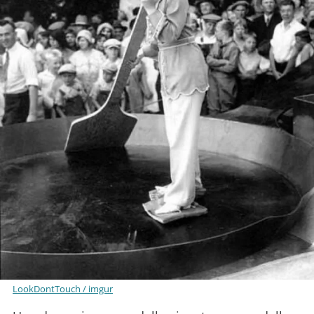
LookDontTouch / imgur