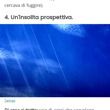
cercava di fuggire).
4. Un'insolita prospettiva.
Taringa
Di cosa si tratta:
scie di aerei che sorvolano