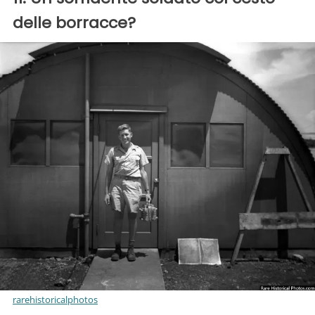
delle borracce?
rarehistoricalphotos