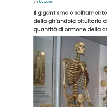
via
bbc.com
Il gigantismo è solitamen
della ghiandola pituitaria 
quantità di ormone della c