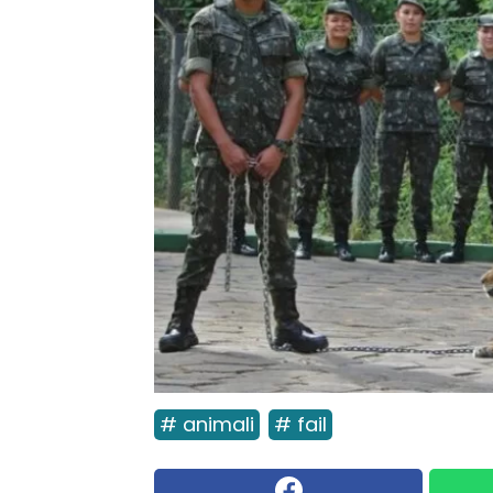
# animali
# fail