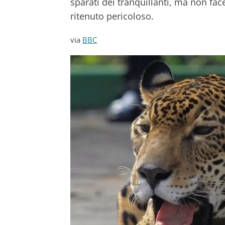
sparati dei tranquillanti, ma non fa
ritenuto pericoloso.
via
BBC