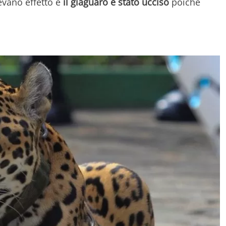
cevano effetto e
il giaguaro è stato ucciso
poiché