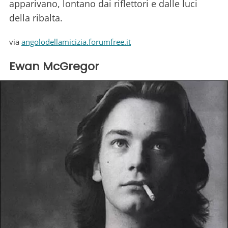
apparivano, lontano dai riflettori e dalle luci
della ribalta.
via
angolodellamicizia.forumfree.it
Ewan McGregor