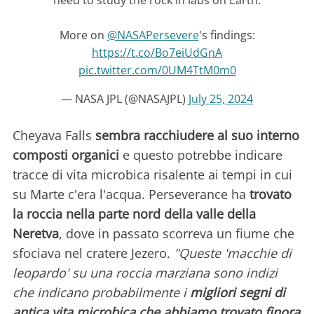
need to study the rock in labs on Earth.
More on
@NASAPersevere
's findings:
https://t.co/Bo7eiUdGnA
pic.twitter.com/0UM4TtM0m0
— NASA JPL (@NASAJPL)
July 25, 2024
Cheyava Falls
sembra racchiudere al suo interno
composti organici
e questo potrebbe indicare
tracce di vita microbica risalente ai tempi in cui
su Marte c'era l'acqua. Perseverance ha
trovato
la roccia nella parte nord della valle della
Neretva
, dove in passato scorreva un fiume che
sfociava nel cratere Jezero.
"Queste 'macchie di
leopardo' su una roccia marziana sono indizi
che indicano probabilmente i
migliori segni di
antica vita microbica che abbiamo trovato finora