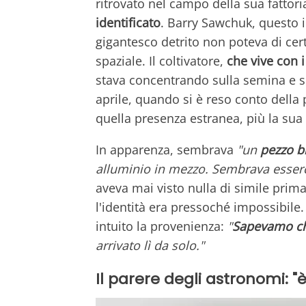
ritrovato nel campo della sua fattor
identificato
. Barry Sawchuk, questo 
gigantesco detrito non poteva di cer
spaziale. Il coltivatore,
che vive con i 
stava concentrando sulla semina e sul 
aprile, quando si è reso conto della 
quella presenza estranea, più la su
In apparenza, sembrava
"un
pezzo br
alluminio in mezzo. Sembrava esserci 
aveva mai visto nulla di simile pri
l'identità era pressoché impossibile
intuito la provenienza:
"
Sapevamo che
arrivato lì da solo."
Il parere degli astronomi: 