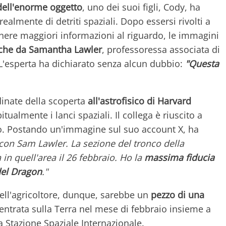
dell'enorme oggetto
, uno dei suoi figli, Cody, ha
realmente di detriti spaziali. Dopo essersi rivolti a
tenere maggiori informazioni al riguardo, le immagini
nche da Samantha Lawler
, professoressa associata di
 L'esperta ha dichiarato senza alcun dubbio:
"Questa
dinate della scoperta
all'astrofisico di Harvard
tualmente i lanci spaziali. Il collega è riuscito a
ito. Postando un'immagine sul suo account X, ha
con Sam Lawler. La sezione del tronco della
in quell'area il 26 febbraio. Ho la
massima fiducia
del Dragon
."
ell'agricoltore, dunque, sarebbe un
pezzo di una
rientrata sulla Terra nel mese di febbraio insieme a
 Stazione Spaziale Internazionale.