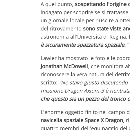
A quel punto,
sospettando l'origine 
indagato per scoprire se si trattasse 
un giornale locale per riuscire a ot
del ritrovamento
sono state viste a
astronomia all'Università di Regina.
è sicuramente spazzatura spaziale."
Lawler ha mostrato le foto e le coor
Jonathan McDowell
, che monitora abi
riconoscere la vera natura del detr
scritto:
"Ne stavo giusto discutendo 
missione Dragon Axiom-3 è rientrata 
che questo sia un pezzo del tronco 
L'enorme oggetto finito nel campo d
navicella spaziale Space X Dragon
, 
quattro membri dell'equipaggio della