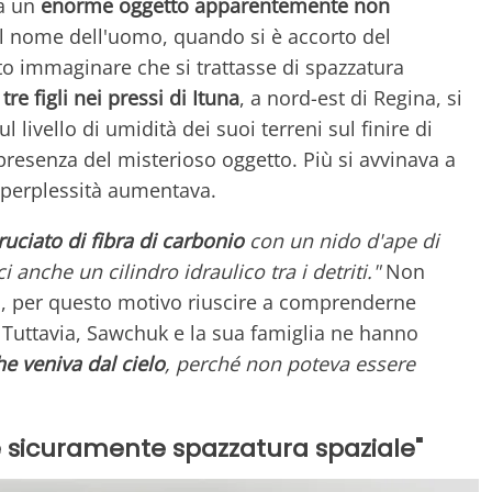
ia un
enorme oggetto apparentemente non
il nome dell'uomo, quando si è accorto del
to immaginare che si trattasse di spazzatura
tre figli nei pressi di Ituna
, a nord-est di Regina, si
livello di umidità dei suoi terreni sul finire di
presenza del misterioso oggetto. Più si avvinava a
a perplessità aumentava.
uciato di fibra di carbonio
con un nido d'ape di
anche un cilindro idraulico tra i detriti."
Non
ma, per questo motivo riuscire a comprenderne
. Tuttavia, Sawchuk e la sua famiglia ne hanno
 veniva dal cielo
, perché non poteva essere
"è sicuramente spazzatura spaziale"