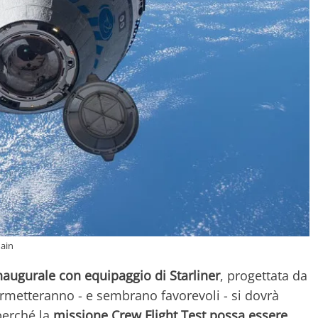
ain
naugurale con equipaggio di Starliner
, progettata da
rmetteranno - e sembrano favorevoli - si dovrà
perché la
missione Crew Flight Test possa essere