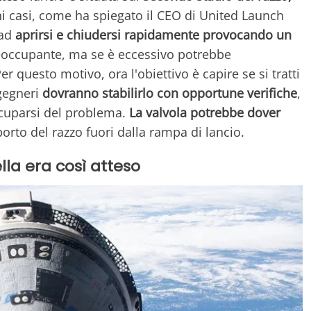
uni casi, come ha spiegato il CEO di United Launch
 ad
aprirsi e chiudersi rapidamente provocando un
eoccupante, ma se è eccessivo potrebbe
r questo motivo, ora l'obiettivo è capire se si tratti
ngegneri
dovranno stabilirlo con opportune verifiche
,
ccuparsi del problema.
La valvola potrebbe dover
porto del razzo fuori dalla rampa di lancio.
ella era così atteso