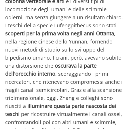
colonna vertebrale e arti
e i diversi tipi di
locomozione degli umani e delle scimmie
odierni, ma senza giungere a un risultato chiaro.
I teschi della specie Lufengpithecus sono stati
scoperti per la prima volta negli anni Ottanta
,
nella regione cinese dello Yunnan, fornendo
nuovi metodi di studio sullo sviluppo del
bipedismo umano. I crani, però, avevano subito
una distorsione che
oscurava la parte
dell'orecchio interno
, scoraggiando i primi
ricercatori, che ritenevano compromessi anche i
fragili canali semicircolari. Grazie alla scansione
tridimensionale, oggi, Zhang e colleghi sono
riusciti a
illuminare questa parte nascosta dei
teschi
per ricostruire virtualmente i canali ossei,
confrontandoli poi con altri umani e scimmie,