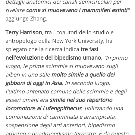
dettagli anatomici dei canali semicircolari per
rivelare
come si muovevano i mammiferi estinti
"
aggiunge Zhang.
Terry Harrison
, tra i coautori dello studio e
antropologo della New York University, ha
spiegato che la ricerca indica
tre fasi
nell'evoluzione del bipedismo umano
.
“In primo
luogo, le prime scimmie si muovevano sugli
alberi in uno stile
molto simile a quello dei
gibboni di oggi in Asia
. In secondo luogo,
l'ultimo antenato comune delle scimmie e degli
esseri umani era
simile nel suo repertorio
locomotore al Lufengpithecus
, utilizzando una
combinazione di camminata e arrampicata,
sospensione degli arti anteriori, bipedismo
arboreo e quadrupedismo terrestre. È da questo