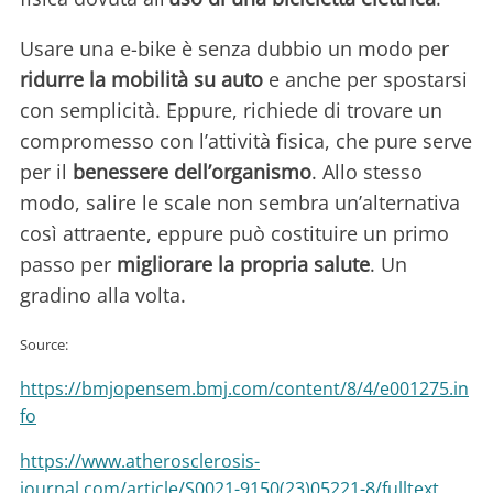
Usare una e-bike è senza dubbio un modo per
ridurre la mobilità su auto
e anche per spostarsi
con semplicità. Eppure, richiede di trovare un
compromesso con l’attività fisica, che pure serve
per il
benessere dell’organismo
. Allo stesso
modo, salire le scale non sembra un’alternativa
così attraente, eppure può costituire un primo
passo per
migliorare la propria salute
. Un
gradino alla volta.
Source:
https://bmjopensem.bmj.com/content/8/4/e001275.in
fo
https://www.atherosclerosis-
journal.com/article/S0021-9150(23)05221-8/fulltext