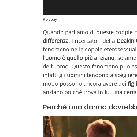
Pixabay
Quando parliamo di queste coppie c
differenza
. I ricercatori della
Deakin U
fenomeno nelle coppie eterosessuali
l’uomo è quello più anziano
, solame
dell’uomo. Questo fenomeno può ess
infatti gli uomini tendono a scegli
modo possono ancora avere dei
figl
anziano poiché trova in lui una cert
Perché una donna dovrebbe