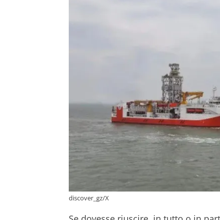
discover_gz/X
Se dovesse riuscire, in tutto o in pa