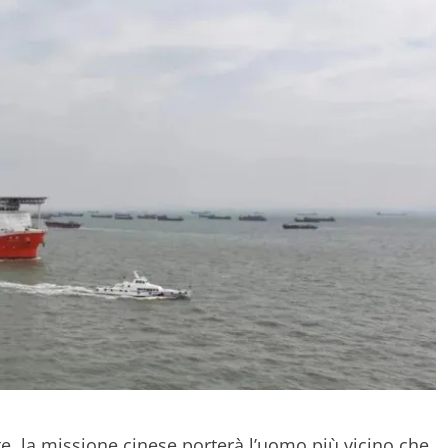
rte, la missione cinese porterà l’uomo più vicino che