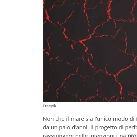
Freepik
Non che il mare sia l’unico modo di
da un paio d’anni, il progetto di per
raggiungere nelle intenzioni una
pro