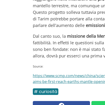
mantello terrestre, ma comunque un 
Questo progetto solleva tuttavia preo
di Tarim potrebbe portare alla conta
parlare dell’aumento delle
emissioni
Dal canto suo, la
missione della Me
fattibilità. In effetti le questioni sull
sono ben fondate: non è mai stato fa
allora, dovrà pur esserci una prima 
Source:
https://www.scmp.com/news/china/scienc
aims-be-first-reach-earths-mantle-openin
# curiosità