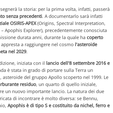
egnerà la storia: per la prima volta, infatti, passerà
to senza precedenti
. A documentarlo sarà infatti
ziale OSIRIS-APEX
(Origins, Spectral Interpretation,
ty – Apophis Explorer), precedentemente conosciuta
issione durata anni, durante la quale ha
coperto
i appresta a raggiungere nel cosmo
l'asteroide
neta nel 2029
.
zione, iniziata con il
lancio dell'8 settembre 2016 e
nda è stata in grado di portare sulla Terra un
asteroide del gruppo Apollo scoperto nel 1999. Le
arburante residuo
, un quarto di quello iniziale,
are un nuovo importante lancio. La natura dei due
ricata di incontrare è molto diversa: se Bennu,
nio,
Apophis è di tipo S e costituito da nichel, ferro e