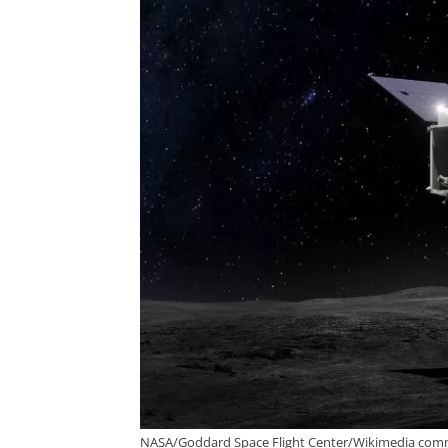
NASA/Goddard Space Flight Center/Wikimedia com