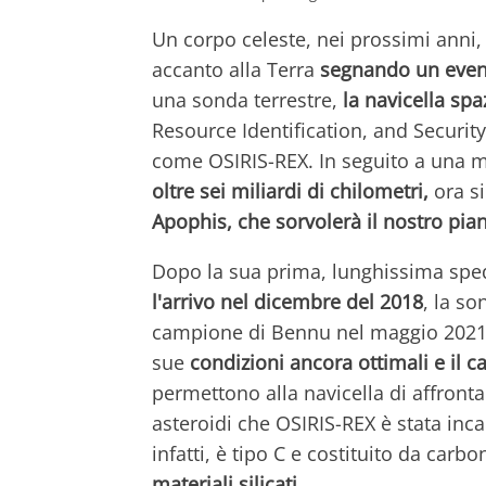
Un corpo celeste, nei prossimi anni, s
accanto alla Terra
segnando un even
una sonda terrestre,
la navicella spa
Resource Identification, and Securi
come OSIRIS-REX. In seguito a una m
oltre sei miliardi di chilometri,
ora s
Apophis, che sorvolerà il nostro pia
Dopo la sua prima, lunghissima spedi
l'arrivo nel dicembre del 2018
, la so
campione di Bennu nel maggio 2021, 
sue
condizioni ancora ottimali e il c
permettono alla navicella di affront
asteroidi che OSIRIS-REX è stata inca
infatti, è tipo C e costituito da carbo
materiali silicati
.