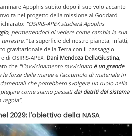
esaminare Apophis subito dopo il suo volo accanto
oinvolta nel progetto della missione al Goddard
dichiarato:
"OSIRIS-APEX studierà Apophis
gio
, permettendoci di vedere come cambia la sua
terrestre."
La superficie del nostro pianeta, infatti,
to gravitazionale della Terra con il passaggio
ore di OSIRIS-APEX,
Dani Mendoza DellaGiustina
,
gato che
"l''avvicinamento ravvicinato
è un grande
 le forze delle maree e l’accumulo di materiale in
damentali che potrebbero svolgere un ruolo nella
 spiegare come siamo passati
dai detriti del sistema
 regola”.
el 2029: l'obiettivo della NASA