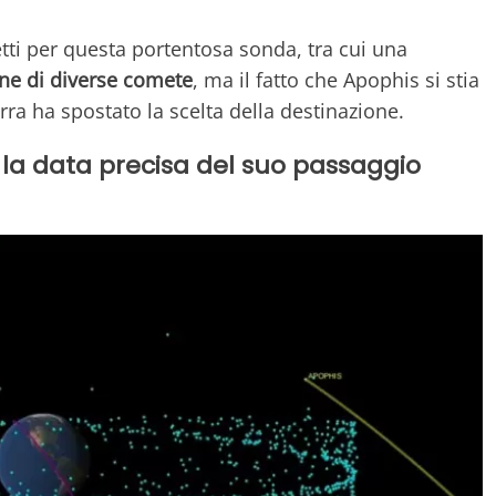
tti per questa portentosa sonda, tra cui una
one di diverse comete
, ma il fatto che Apophis si stia
ra ha spostato la scelta della destinazione.
 la data precisa del suo passaggio