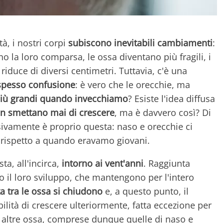
à, i nostri corpi
subiscono inevitabili cambiamenti
:
no la loro comparsa, le ossa diventano più fragili, i
i riduce di diversi centimetri. Tuttavia, c'è una
 spesso confusione
: è vero che le orecchie, ma
più grandi quando invecchiamo
? Esiste l'idea diffusa
n smettano mai di crescere
, ma è davvero così? Di
sivamente è proprio questa: naso e orecchie ci
 rispetto a quando eravamo giovani.
ta, all'incirca,
intorno ai vent'anni
. Raggiunta
 il loro sviluppo, che mantengono per l'intero
ta tra le ossa si chiudono
e, a questo punto, il
ilità di crescere ulteriormente, fatta eccezione per
 le altre ossa, comprese dunque quelle di naso e