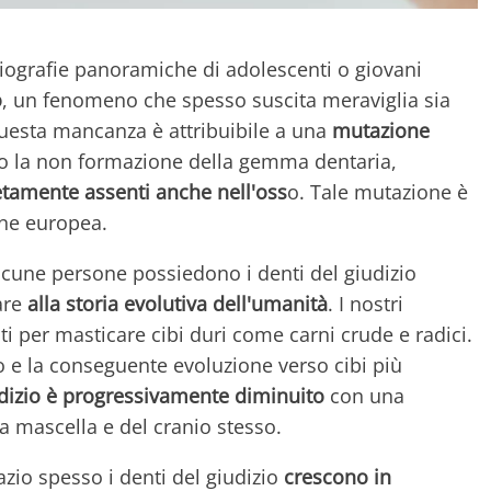
iografie panoramiche di adolescenti o giovani
o
, un fenomeno che spesso suscita meraviglia sia
 Questa mancanza è attribuibile a una
mutazione
ro la non formazione della gemma dentaria,
tamente assenti anche nell'oss
o. Tale mutazione è
one europea.
lcune persone possiedono i denti del giudizio
are
alla storia evolutiva dell'umanità
. I nostri
i per masticare cibi duri come carni crude e radici.
co e la conseguente evoluzione verso cibi più
iudizio è progressivamente diminuito
con una
a mascella e del cranio stesso.
zio spesso i denti del giudizio
crescono in