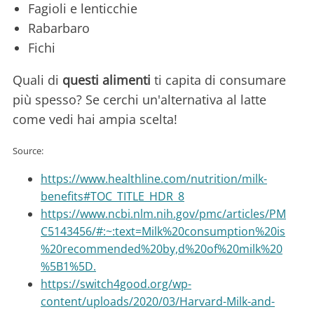
Fagioli e lenticchie
Rabarbaro
Fichi
Quali di
questi alimenti
ti capita di consumare
più spesso? Se cerchi un'alternativa al latte
come vedi hai ampia scelta!
Source:
https://www.healthline.com/nutrition/milk-
benefits#TOC_TITLE_HDR_8
https://www.ncbi.nlm.nih.gov/pmc/articles/PM
C5143456/#:~:text=Milk%20consumption%20is
%20recommended%20by,d%20of%20milk%20
%5B1%5D.
https://switch4good.org/wp-
content/uploads/2020/03/Harvard-Milk-and-