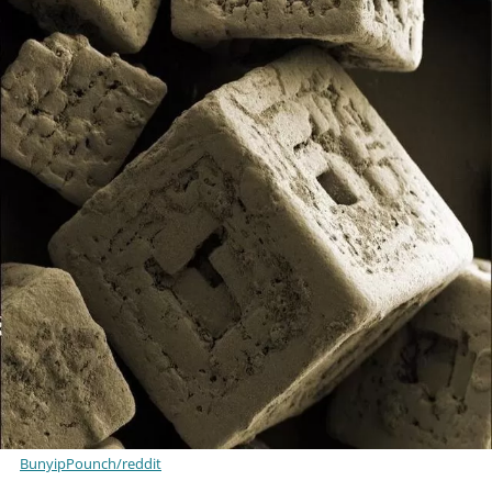
BunyipPounch/reddit