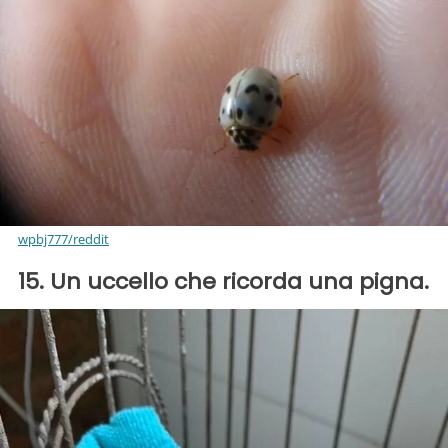
wpbj777/reddit
15. Un uccello che ricorda una pigna.