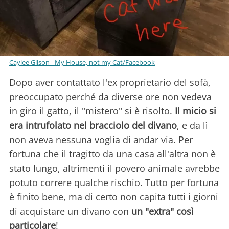
Caylee Gilson - My House, not my Cat/Facebook
Dopo aver contattato l'ex proprietario del sofà,
preoccupato perché da diverse ore non vedeva
in giro il gatto, il "mistero" si è risolto.
Il micio si
era intrufolato nel bracciolo del divano
, e da lì
non aveva nessuna voglia di andar via. Per
fortuna che il tragitto da una casa all'altra non è
stato lungo, altrimenti il povero animale avrebbe
potuto correre qualche rischio. Tutto per fortuna
è finito bene, ma di certo non capita tutti i giorni
di acquistare un divano con
un "extra" così
particolare
!