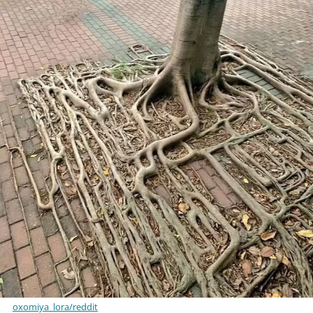
oxomiya_lora/reddit