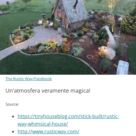
The Rustic Way/Facebook
Un'atmosfera veramente magica!
Source:
https://tinyhouseblog.com/stick-built/rustic-
way-whimsical-house/
http://www.rusticway.com/