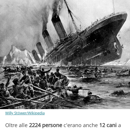
Willy Stöwer/Wikipedia
Oltre alle
2224
persone
c'erano anche
12
cani
a