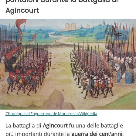
Agincourt
Chroniques d’Enguerrand de Monstrelet/Wikipedia
La battaglia di
Agincourt
fu una delle battaglie
più importanti durante la
guerra dei cent'anni
.